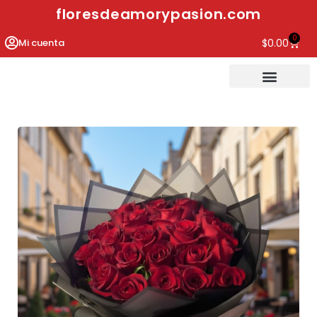
floresdeamorypasion.com
0
Mi cuenta
$
0.00