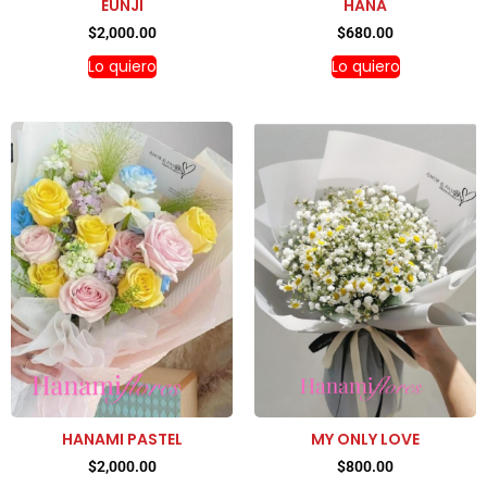
EUNJI
HANA
$
2,000.00
$
680.00
Lo quiero
Lo quiero
HANAMI PASTEL
MY ONLY LOVE
$
2,000.00
$
800.00