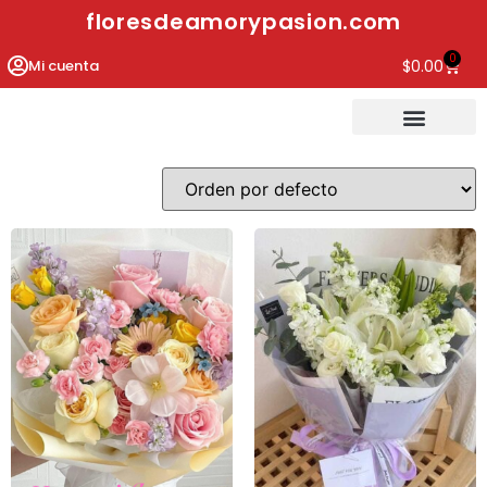
floresdeamorypasion.com
0
Mi cuenta
$
0.00