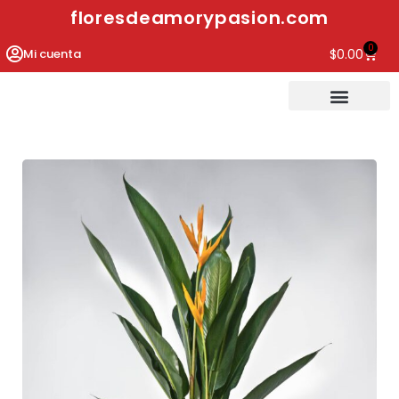
floresdeamorypasion.com
0
Mi cuenta
$
0.00