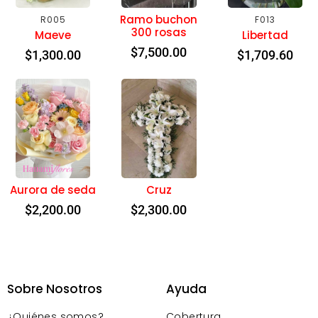
Ramo buchon
R005
F013
300 rosas
Maeve
Libertad
$
7,500.00
$
1,300.00
$
1,709.60
Aurora de seda
Cruz
$
2,200.00
$
2,300.00
Sobre Nosotros
Ayuda
¿Quiénes somos?
Cobertura