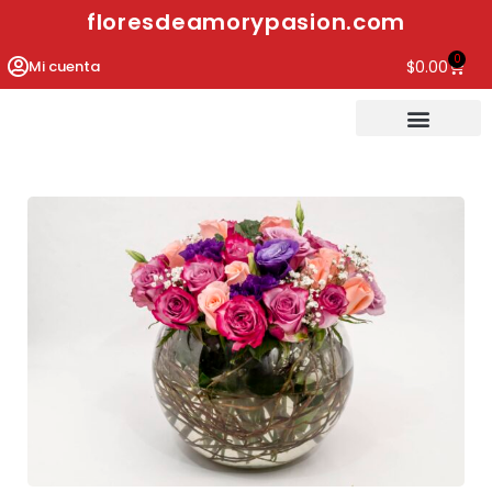
floresdeamorypasion.com
0
Mi cuenta
$
0.00