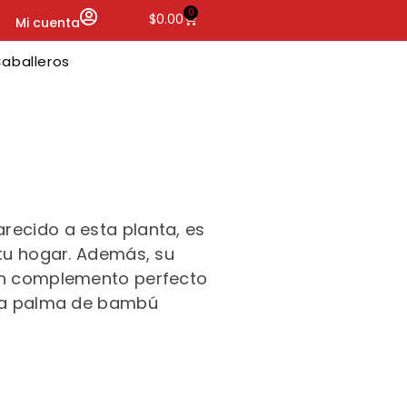
0
$
0.00
Mi cuenta
aballeros
ecido a esta planta, es
 tu hogar. Además, su
 un complemento perfecto
a palma de bambú