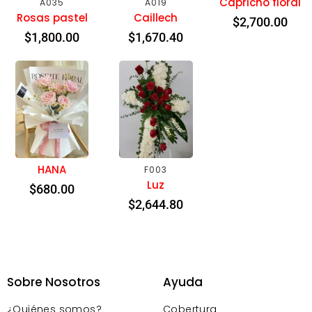
Capricho floral
A035
A019
Rosas pastel
Caillech
$
2,700.00
$
1,800.00
$
1,670.40
HANA
F003
Luz
$
680.00
$
2,644.80
Sobre Nosotros
Ayuda
¿Quiénes somos?
Cobertura