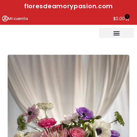
floresdeamorypasion.com
0
Mi cuenta
$
0.00