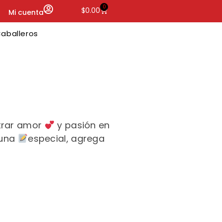
0
$
0.00
Mi cuenta
aballeros
trar amor
y pasión en
 una
especial, agrega